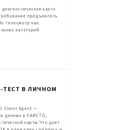
 диагностическая карта
 Требование предъявлять
Но техосмотр как
ельных категорий
А-ТЕСТ В ЛИЧНОМ
 Client Agent —
и данных в ЕАИСТО,
стической карты.Что даёт
DK в один клик • подпись и