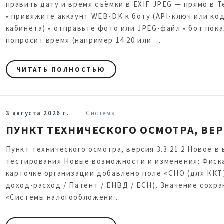
править дату и время съёмки в EXIF JPEG — прямо в T
• привяжите аккаунт WEB-DK к боту (API-ключ или код
кабинета) • отправьте фото или JPEG-файл • бот пок
попросит время (например 14 20 или ...
ЧИТАТЬ ПОЛНОСТЬЮ
3 августа 2026 г.
Система
ПУНКТ ТЕХНИЧЕСКОГО ОСМОТРА, ВЕРС
Пункт технического осмотра, версия 3.3.21.2 Новое в 
тестирования Новые возможности и изменения: Фиска
карточке организации добавлено поле «СНО (для ККТ)
доход-расход / Патент / ЕНВД / ЕСН). Значение сохра
«Системы налогообложени...