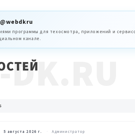
 @webdkru
иями программы для техосмотра, приложений и сервис
иальном канале.
-DK.RU
ОСТЕЙ
6
5 августа 2026 г.
Администратор