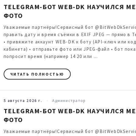
TELEGRAM-БОТ WEB-DK НАУЧИЛСЯ МЕ
ФОТО
Уважаемые партнёры!Сервисный бот @BitWebDkServi
править дату и время съёмки в EXIF JPEG — прямо в T
• привяжите аккаунт WEB-DK к боту (API-ключ или код
кабинета) • отправьте фото или JPEG-файл • бот пок
попросит время (например 14 20 или ...
ЧИТАТЬ ПОЛНОСТЬЮ
5 августа 2026 г.
Администратор
TELEGRAM-БОТ WEB-DK НАУЧИЛСЯ МЕ
ФОТО
Уважаемые партнёры!Сервисный бот @BitWebDkServi