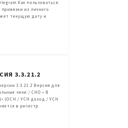
elegram.Как пользоваться:
 привязки из личного
ажет текущую дату и
ИЯ 3.3.21.2
версии 3.3.21.2 Версия для
льные чеки / СНО • В
» (ОСН / УСН доход / УСН
няется в регистр