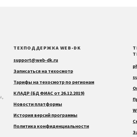
ТЕХПОДДЕРЖКА WEB-DK
Т
Т
support@web-dk.ru
p
Записаться на техосмотр
s
Тарифы на техосмотр по регионам
О
КЛАДР (БД ФИАС от 26.12.2019)
ы,
П
Новости платформы
W
История версий программы
С
Политика конфиденциальности
За