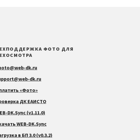
ЕХПОДДЕРЖКА ФОТО ДЛЯ
ЕХОСМОТРА
hoto@web-dk.ru
upport@web-dk.ru
платить «Фото»
роверка ДК ЕАИСТО
EB-DK.Sync (v1.11.0)
качать WEB-DK.Sync
грузка в БП 3.0 (v0.3.2)