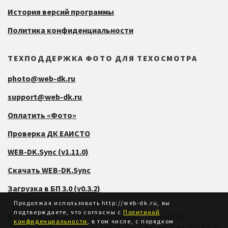
История версий программы
Политика конфиденциальности
ТЕХПОДДЕРЖКА ФОТО ДЛЯ ТЕХОСМОТРА
photo@web-dk.ru
support@web-dk.ru
Оплатить «Фото»
Проверка ДК ЕАИСТО
WEB-DK.Sync (v1.11.0)
Скачать WEB-DK.Sync
Загрузка в БП 3.0 (v0.3.2)
Продолжая использовать http://web-dk.ru, вы
подтверждаете, что согласны с
Политикой
©
Группа компаний БИТ
(CodeLab), 2008–2026.
конфиденциальности
, в том числе, с порядком
Лицензионное соглашение
(ред. 2.0), версия ПО 3.0.0