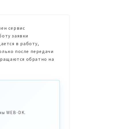
пен сервис
боту заявки
ается в работу,
олько после передачи
звращаются обратно на
мы WEB-DK.