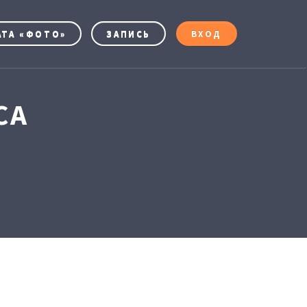
АТА «ФОТО»
ЗАПИСЬ
ВХОД
СА