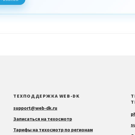
ТЕХПОДДЕРЖКА WEB-DK
Т
Т
support@web-dk.ru
p
Записаться на техосмотр
s
Тарифы на техосмотр по регионам