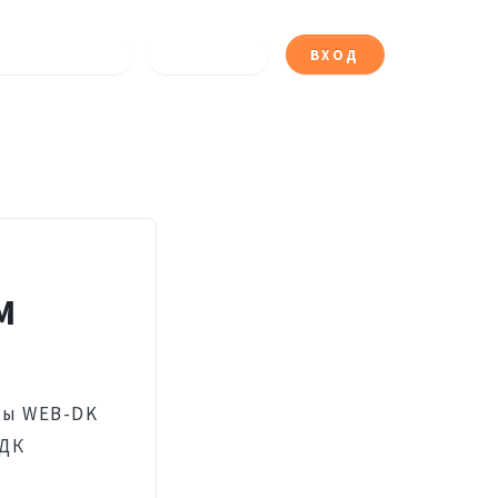
АТА «ФОТО»
ЗАПИСЬ
ВХОД
М
мы WEB-DK
 ДК