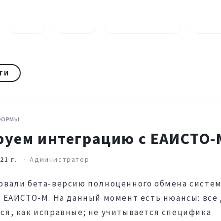
ПТО
САЙТ
ПРОВЕРКА ДК
ОПЛ
ТИ
ФОРМЫ
руем интеграцию с ЕАИСТО-
21 г.
Администратор
овали бета-версию полноценного обмена систе
й ЕАИСТО-М. На данный момент есть нюансы: все
ся, как исправные; не учитывается специфика