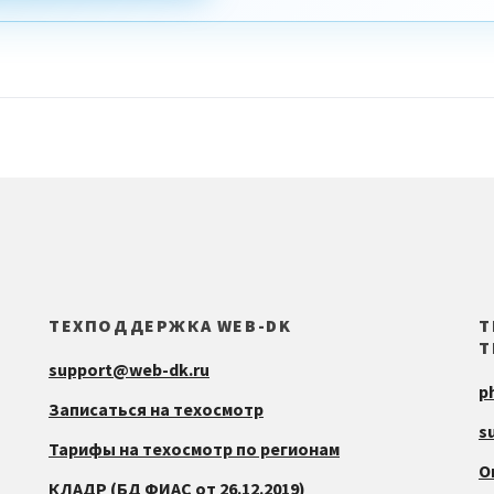
ТЕХПОДДЕРЖКА WEB-DK
Т
Т
support@web-dk.ru
p
Записаться на техосмотр
s
Тарифы на техосмотр по регионам
О
КЛАДР (БД ФИАС от 26.12.2019)