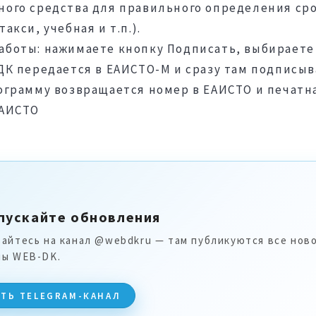
ного средства для правильного определения ср
акси, учебная и т.п.).
аботы: нажимаете кнопку Подписать, выбираете
ДК передается в ЕАИСТО-М и сразу там подписыв
рограмму возвращается номер в ЕАИСТО и печатн
ЕАИСТО
пускайте обновления
айтесь на канал @webdkru — там публикуются все нов
ы WEB-DK.
ТЬ TELEGRAM-КАНАЛ