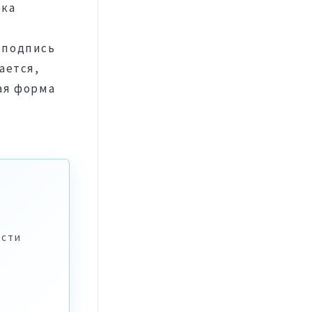
ока
 подпись
ается,
ая форма
ости