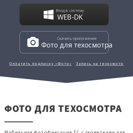
Вход в систему
WEB-DK
Скачать приложение
Фото для техосмотра
Оплатить подписку «Фото»
·
Запись на техосмотр
ANDROID И IOS
ФОТО ДЛЯ ТЕХОСМОТРА
Мобильная фотофиксация ТС с геометками для