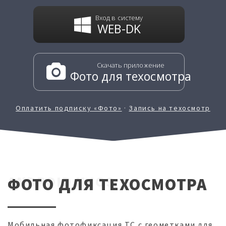
Вход в систему
WEB-DK
Скачать приложение
Фото для техосмотра
Оплатить подписку «Фото»
·
Запись на техосмотр
ANDROID И IOS
ФОТО ДЛЯ ТЕХОСМОТРА
Мобильная фотофиксация ТС с геометками для