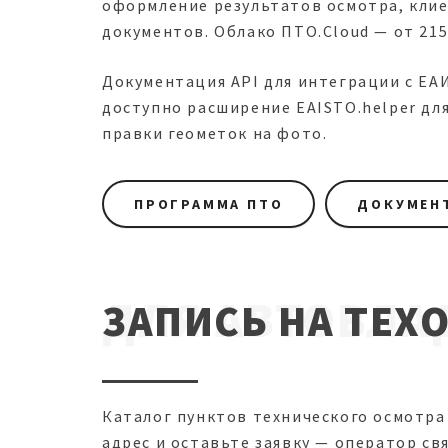
оформление результатов осмотра, клиен
документов. Облако ПТО.Cloud — от 215
Документация API для интеграции с ЕА
доступно расширение EAISTO.helper дл
правки геометок на фото.
ПРОГРАММА ПТО
ДОКУМЕНТ
ДЛЯ АВТОВЛА
ЗАПИСЬ НА ТЕХ
Каталог пунктов технического осмотра
адрес и оставьте заявку — оператор св