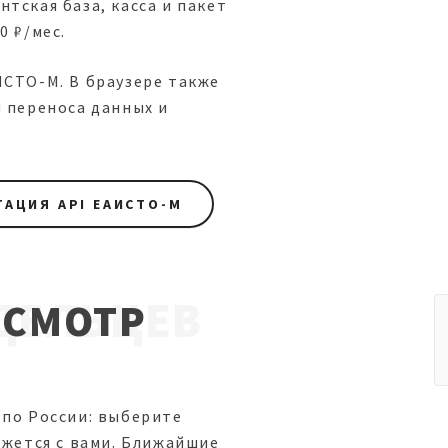
тская база, касса и пакет
0 ₽/мес.
ИСТО-М. В браузере также
я переноса данных и
АЦИЯ API ЕАИСТО-М
ДЕЛЬЦЕВ
ОСМОТР
 по России: выберите
яжется с вами. Ближайшие