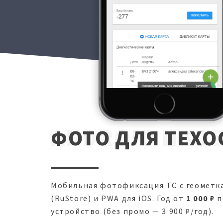
ANDROID И IO
ФОТО ДЛЯ ТЕХО
Мобильная фотофиксация ТС с геометка
(RuStore) и PWA для iOS. Год от
1 000 ₽
п
устройство (без промо — 3 900 ₽/год).