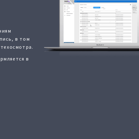
ниям
пись, в том
 техосмотра.
рмляется в