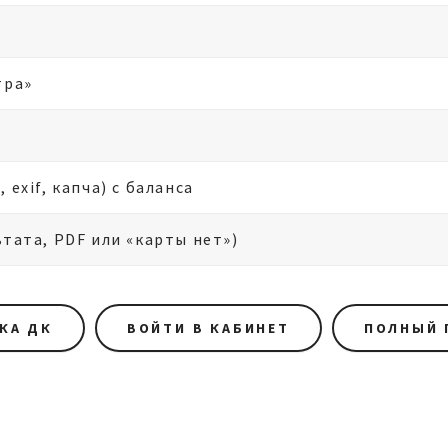
тра»
exif, капча) с баланса
тата, PDF или «карты нет»)
КА ДК
ВОЙТИ В КАБИНЕТ
ПОЛНЫЙ 