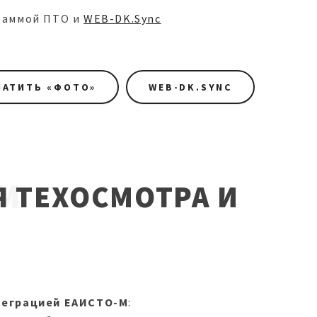
граммой ПТО и
WEB-DK.Sync
ЛАТИТЬ «ФОТО»
WEB-DK.SYNC
-М
 ТЕХОСМОТРА И
теграцией ЕАИСТО-М
: