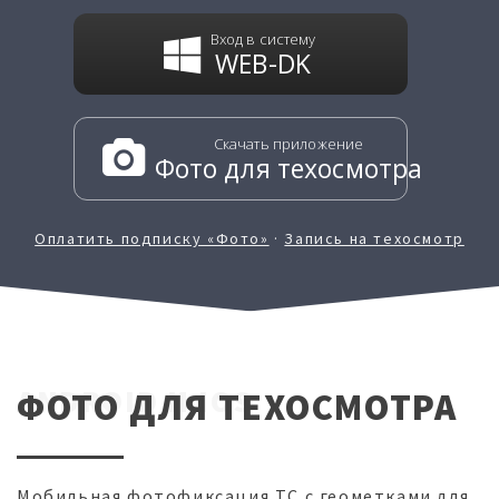
Вход в систему
WEB-DK
Скачать приложение
Фото для техосмотра
Оплатить подписку «Фото»
·
Запись на техосмотр
ANDROID И IOS
ФОТО ДЛЯ ТЕХОСМОТРА
Мобильная фотофиксация ТС с геометками для