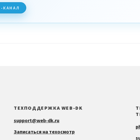
M-КАНАЛ
ТЕХПОДДЕРЖКА WEB-DK
Т
Т
support@web-dk.ru
p
Записаться на техосмотр
s