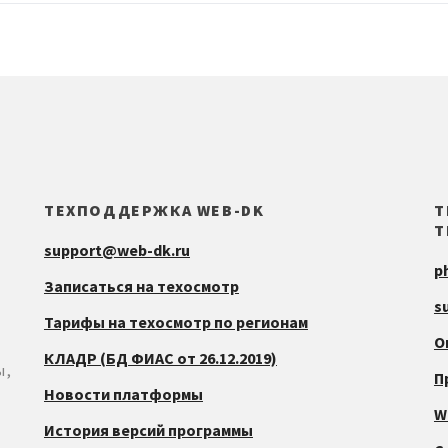
ТЕХПОДДЕРЖКА WEB-DK
Т
Т
support@web-dk.ru
p
Записаться на техосмотр
s
Тарифы на техосмотр по регионам
О
КЛАДР (БД ФИАС от 26.12.2019)
ы,
П
Новости платформы
W
История версий программы