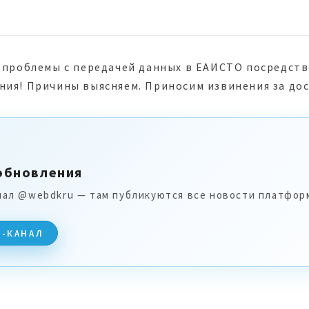
я проблемы с передачей данных в ЕАИСТО посредст
ния! Причины выясняем. Приносим извинения за до
обновления
нал @webdkru — там публикуются все новости платфор
M-КАНАЛ