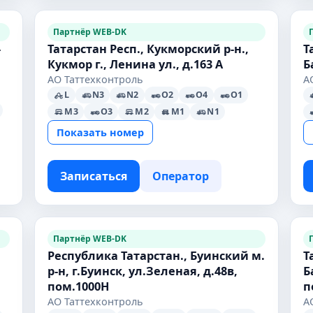
Партнёр WEB-DK
-
Татарстан Респ., Кукморский р-н.,
Т
Кукмор г., Ленина ул., д.163 А
Б
АО Таттехконтроль
А
L
N3
N2
O2
O4
O1
M3
O3
M2
M1
N1
Показать номер
Записаться
Оператор
Партнёр WEB-DK
Республика Татарстан., Буинский м.
Т
р-н, г.Буинск, ул.Зеленая, д.48в,
Б
пом.1000Н
п
АО Таттехконтроль
А