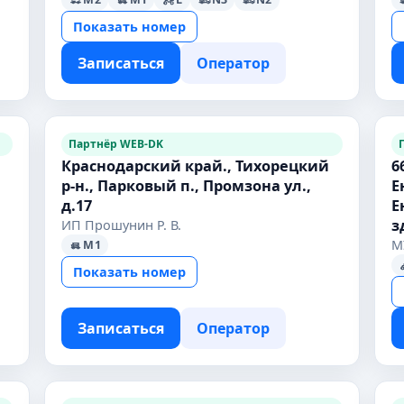
Показать номер
Записаться
Оператор
Партнёр WEB-DK
Краснодарский край., Тихорецкий
6
р-н., Парковый п., Промзона ул.,
Е
д.17
Е
з
ИП Прошунин Р. В.
М
M1
Показать номер
Записаться
Оператор