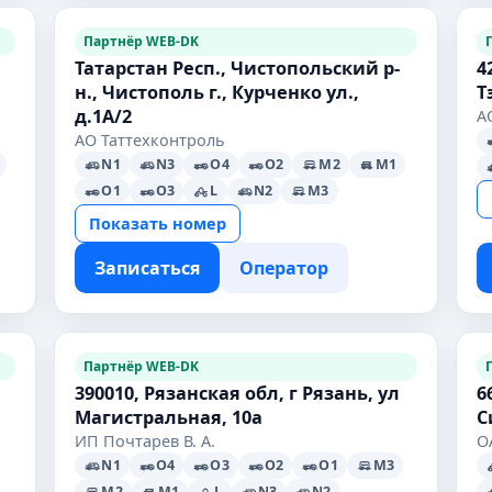
Партнёр WEB-DK
Татарстан Респ., Чистопольский р-
4
н., Чистополь г., Курченко ул.,
Т
д.1А/2
А
АО Таттехконтроль
N1
N3
O4
O2
M2
M1
O1
O3
L
N2
M3
Показать номер
Записаться
Оператор
Партнёр WEB-DK
390010, Рязанская обл, г Рязань, ул
6
Магистральная, 10а
С
ИП Почтарев В. А.
О
N1
O4
O3
O2
O1
M3
M2
M1
L
N3
N2