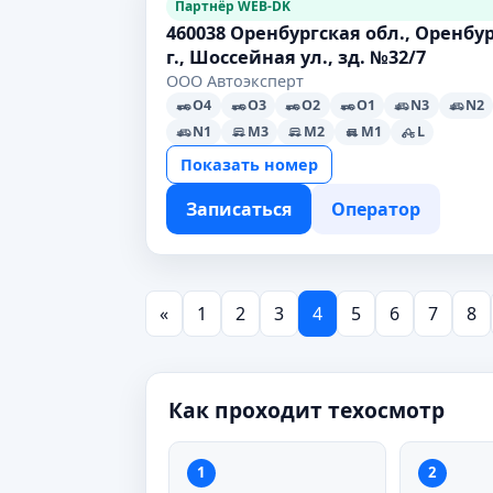
Партнёр WEB-DK
460038 Оренбургская обл., Оренбу
г., Шоссейная ул., зд. №32/7
ООО Автоэксперт
O4
O3
O2
O1
N3
N2
N1
M3
M2
M1
L
Показать номер
Записаться
Оператор
«
1
2
3
4
5
6
7
8
Как проходит техосмотр
1
2