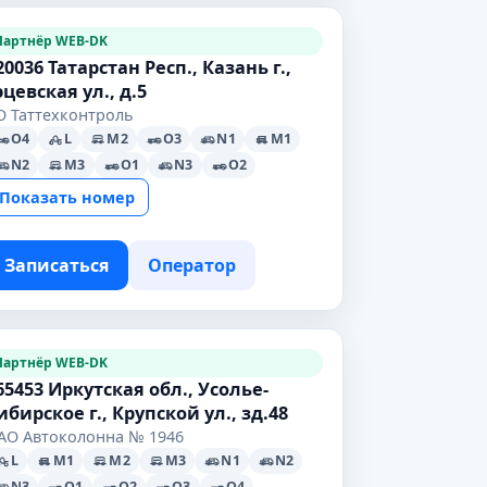
Партнёр WEB-DK
20036 Татарстан Респ., Казань г.,
эцевская ул., д.5
О Таттехконтроль
O4
L
M2
O3
N1
M1
N2
M3
O1
N3
O2
Показать номер
Записаться
Оператор
Партнёр WEB-DK
65453 Иркутская обл., Усолье-
ибирское г., Крупской ул., зд.48
АО Автоколонна № 1946
L
M1
M2
M3
N1
N2
N3
O1
O2
O3
O4