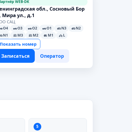
Партнёр WEB-DK
енинградская обл., Сосновый Бор
., Мира ул., д.1
ОО САЦ
O4
O3
O2
O1
N3
N2
N1
M3
M2
M1
L
Показать номер
Записаться
Оператор
5