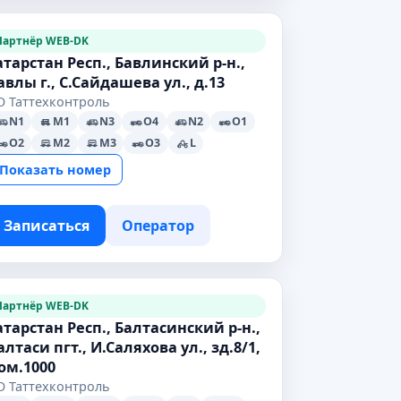
Партнёр WEB-DK
атарстан Респ., Бавлинский р-н.,
авлы г., С.Сайдашева ул., д.13
О Таттехконтроль
N1
M1
N3
O4
N2
O1
O2
M2
M3
O3
L
Показать номер
Записаться
Оператор
Партнёр WEB-DK
атарстан Респ., Балтасинский р-н.,
алтаси пгт., И.Саляхова ул., зд.8/1,
ом.1000
О Таттехконтроль