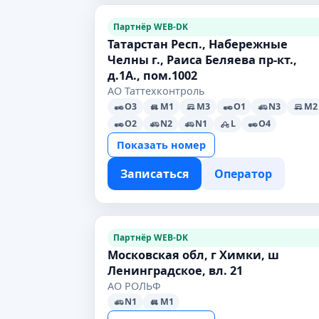
Партнёр WEB-DK
Татарстан Респ., Набережные
Челны г., Раиса Беляева пр-кт.,
д.1А., пом.1002
АО Таттехконтроль
O3
M1
M3
O1
N3
M2
O2
N2
N1
L
O4
Показать номер
Записаться
Оператор
Партнёр WEB-DK
Московская обл, г Химки, ш
Ленинградское, вл. 21
АО РОЛЬФ
N1
M1