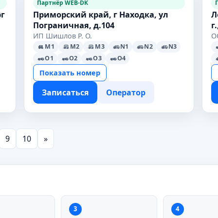
Партнёр WEB-DK
рг
Приморский край, г Находка, ул
Л
Пограничная, д.104
г
ИП Шишлов Р. О.
О
M1
M2
M3
N1
N2
N3
O1
O2
O3
O4
Показать номер
Записаться
Оператор
9
10
»
3
4