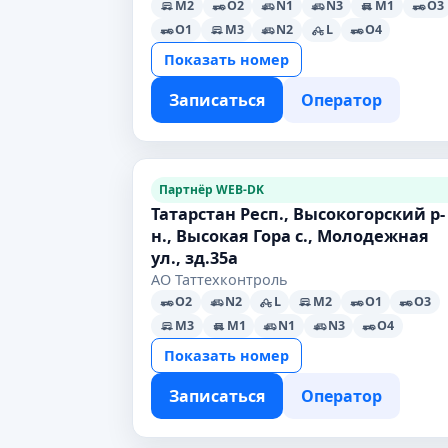
M2
O2
N1
N3
M1
O3
O1
M3
N2
L
O4
Показать номер
Записаться
Оператор
Партнёр WEB-DK
Татарстан Респ., Высокогорский р-
н., Высокая Гора с., Молодежная
ул., зд.35а
АО Таттехконтроль
O2
N2
L
M2
O1
O3
M3
M1
N1
N3
O4
Показать номер
Записаться
Оператор