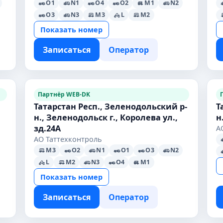
O1
N1
O4
O2
M1
N2
O3
N3
M3
L
M2
Показать номер
Записаться
Оператор
Партнёр WEB-DK
Татарстан Респ., Зеленодольский р-
Т
н., Зеленодольск г., Королева ул.,
н
зд.24А
А
АО Таттехконтроль
M3
O2
N1
O1
O3
N2
L
M2
N3
O4
M1
Показать номер
Записаться
Оператор