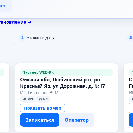
ает
тановления →
2
3
Укажите дату
Партнёр WEB-DK
Омская обл, Любинский р-н, рп
О
Красный Яр, ул Дорожная, д. №17
Г
ИП Гиззатова Э. М.
И
M1
N1
Показать номер
Записаться
Оператор