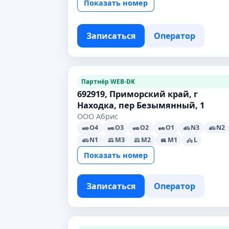
Показать номер
Записаться
Оператор
Партнёр WEB-DK
692919, Приморский край, г
Находка, пер Безымянный, 1
ООО Абрис
O4
O3
O2
O1
N3
N2
N1
M3
M2
M1
L
Показать номер
Записаться
Оператор