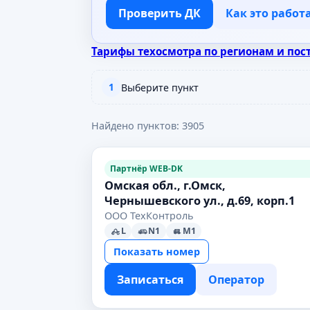
Проверить ДК
Как это работ
Тарифы техосмотра по регионам и пос
1
Выберите пункт
Найдено пунктов: 3905
Партнёр WEB-DK
Омская обл., г.Омск,
Чернышевского ул., д.69, корп.1
ООО ТехКонтроль
L
N1
M1
Показать номер
Записаться
Оператор