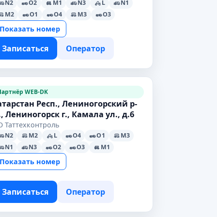
N2
O2
M1
N3
L
N1
M2
O1
O4
M3
O3
Показать номер
Записаться
Оператор
Партнёр WEB-DK
атарстан Респ., Лениногорский р-
., Лениногорск г., Камала ул., д.6
О Таттехконтроль
N2
M2
L
O4
O1
M3
N1
N3
O2
O3
M1
Показать номер
Записаться
Оператор