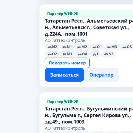
Партнёр WEB-DK
Татарстан Респ., Альметьевский р
н., Альметьевск г., Советская ул.,
д.224А., пом.1001
АО Таттехконтроль
N2
N1
M2
O1
M3
O3
O2
M1
O4
L
N3
Показать номер
Записаться
Оператор
Партнёр WEB-DK
Татарстан Респ., Бугульминский р-
н., Бугульма г., Сергея Кирова ул.,
зд.49., пом.1003
АО Таттехконтроль