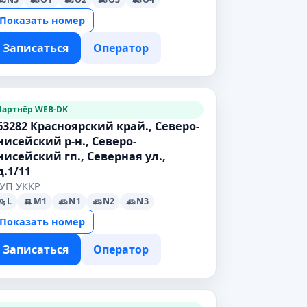
Показать номер
Записаться
Оператор
Партнёр WEB-DK
63282 Красноярский край., Северо-
нисейский р-н., Северо-
нисейский гп., Северная ул.,
д.1/11
УП УККР
L
M1
N1
N2
N3
Показать номер
Записаться
Оператор