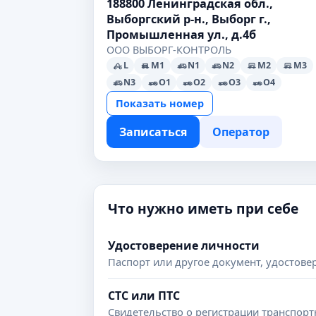
188800 Ленинградская обл.,
Выборгский р-н., Выборг г.,
Промышленная ул., д.4б
ООО ВЫБОРГ-КОНТРОЛЬ
L
M1
N1
N2
M2
M3
N3
O1
O2
O3
O4
Показать номер
Записаться
Оператор
Что нужно иметь при себе
Удостоверение личности
Паспорт или другое документ, удостов
СТС или ПТС
Свидетельство о регистрации транспортн